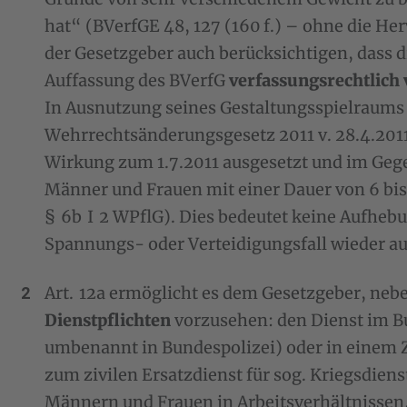
hat“ (BVerfGE 48, 127 (160 f.) – ohne die H
der Gesetzgeber auch berücksichtigen, dass 
Auffassung des BVerfG
verfassungsrechtlich
In Ausnutzung seines Gestaltungsspielraums 
Wehrrechtsänderungsgesetz 2011 v. 28.4.2011 
Wirkung zum 1.7.2011 ausgesetzt und im Gege
Männer und Frauen mit einer Dauer von 6 bis 
§ 6b I 2 WPflG). Dies bedeutet keine Aufhebu
Spannungs- oder Verteidigungsfall wieder auf
Art. 12a ermöglicht es dem Gesetzgeber, nebe
Dienstpflichten
vorzusehen: den Dienst im B
umbenannt in Bundespolizei) oder in einem Z
zum zivilen Ersatzdienst für sog. Kriegsdiens
Männern und Frauen in Arbeitsverhältnissen