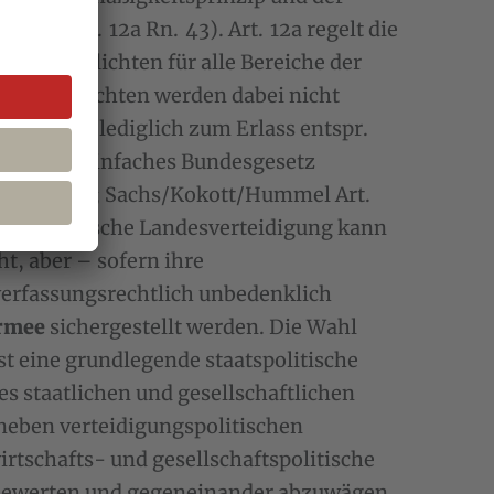
Heun Art. 12a Rn. 43). Art. 12a regelt die
immte Pflichten für alle Bereiche der
 Die Pflichten werden dabei nicht
rmächtigt lediglich zum Erlass entspr.
ht durch einfaches Bundesgesetz
. 1 Rn. 19; Sachs/Kokott/Hummel Art.
te militärische Landesverteidigung kann
t, aber – sofern ihre
 verfassungsrechtlich unbedenklich
armee
sichergestellt werden. Die Wahl
t eine grundlegende staatspolitische
es staatlichen und gesellschaftlichen
 neben verteidigungspolitischen
rtschafts- und gesellschaftspolitische
 bewerten und gegeneinander abzuwägen