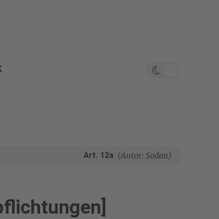
K
Theme wech
Art. 12a
(Autor: Sodan)
pflichtungen]