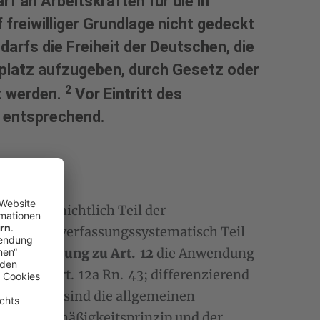
f an Arbeitskräften für die in
freiwilliger Grundlage nicht gedeckt
arfs die Freiheit der Deutschen, die
platz aufzugeben, durch Gesetz oder
2
t werden.
Vor Eintritt des
1 entsprechend.
ngsgeschichtlich Teil der
n. 3) und verfassungssystematisch Teil
ezialregelung zu Art. 12
die Anwendung
r/Heun Art. 12a Rn. 43; differenzierend
llerdings sind die allgemeinen
erhältnismäßigkeitsprinzip und der