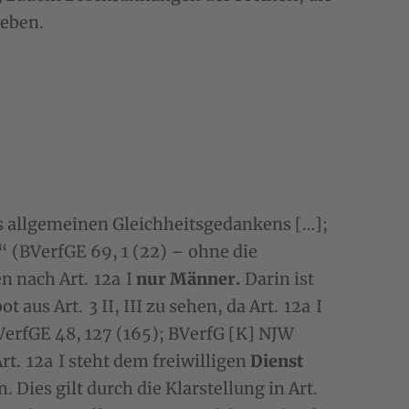
geben.
s allgemeinen Gleichheitsgedankens […];
“ (BVerfGE 69, 1 (22) – ohne die
n nach Art. 12a I
nur Männer.
Darin ist
aus Art. 3 II, III zu sehen, da Art. 12a I
BVerfGE 48, 127 (165); BVerfG [K] NJW
rt. 12a I steht dem freiwilligen
Dienst
 Dies gilt durch die Klarstellung in Art.