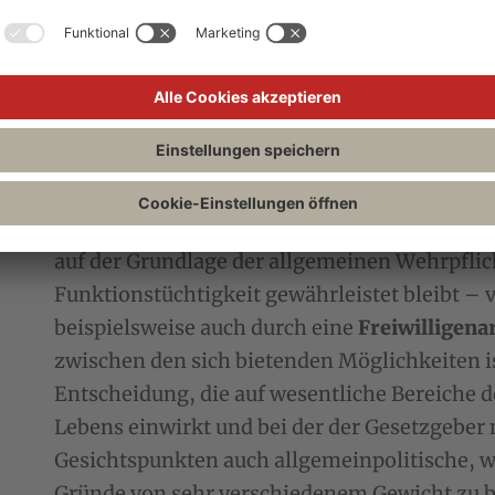
Gleichheitssatz auch hier zu beachten (Dreier/
Einschränkung der Berufsfreiheit, indem best
Landesverteidigung zusammengefasst werden.
verfassungsunmittelbar begründet. Art. 12a e
Gesetze. Damit kann etwa auch die Wehrpflic
aufgehoben werden (MKS/Gornig Art. 12a Abs
12a Rn. 2): „Die von der Verfassung geforder
auf der Grundlage der allgemeinen Wehrpflich
Funktionstüchtigkeit gewährleistet bleibt –
beispielsweise auch durch eine
Freiwilligen
zwischen den sich bietenden Möglichkeiten is
Entscheidung, die auf wesentliche Bereiche d
Lebens einwirkt und bei der der Gesetzgeber
Gesichtspunkten auch allgemeinpolitische, wi
Gründe von sehr verschiedenem Gewicht zu