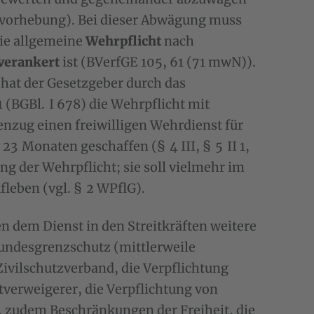
ervorhebung). Bei dieser Abwägung muss
die allgemeine
Wehrpflicht
nach
 verankert
ist (BVerfGE 105, 61 (71 mwN)).
hat der Gesetzgeber durch das
(BGBl. I 678) die Wehrpflicht mit
nzug einen freiwilligen Wehrdienst für
23 Monaten geschaffen (§ 4 III, § 5 II 1,
ng der Wehrpflicht; sie soll vielmehr im
leben (vgl. § 2 WPflG).
n dem Dienst in den Streitkräften weitere
undesgrenzschutz (mittlerweile
ivilschutzverband, die Verpflichtung
tverweigerer, die Verpflichtung von
, zudem Beschränkungen der Freiheit, die