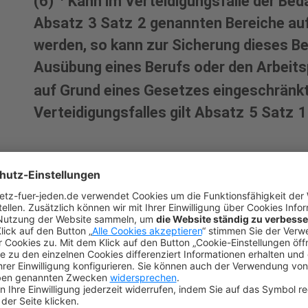
(6)
Kann im Verteidigungsfalle der Bedar
Absatz 3 Satz 2 genannten Bereiche auf 
werden, so kann zur Sicherung dieses Bed
Ausübung eines Berufs oder den Arbeits
auf Grund eines Gesetzes eingeschränk
Verteidigungsfalles gilt Absatz 5 Satz 
I. Allgemeines
Art. 12a ist
kein Grundrecht,
sondern entstehu
Notstandsverfassung (Dreier/Heun Art. 12a R
der Wehrverfassung. Die Norm schließt als
Sp
der dortigen Schrankenregelungen aus (Dreie
v. Münch/Kunig/Kämmerer Art. 12a Rn. 33). A
verfassungsrechtlichen Grundsätze wie das V