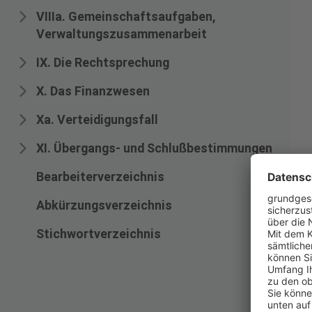
VIIIa. Gemeinschaftsaufgaben,
Verwaltungszusammenarbeit
IX. Die Rechtsprechung
X. Das Finanzwesen
Xa. Verteidigungsfall
XI. Übergangs- und Schlußbestimmungen
Bearbeiterverzeichnis
Abkürzungsverzeichnis
Stichwortverzeichnis