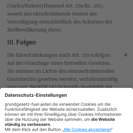
(Sachs/Kokott/Hummel Art. 17a Rn. 26),
soweit das einschränkende Gesetz der
Verteidigung einschließlich des Schutzes der
Zivilbevölkerung dient.
III. Folgen
Die Einschränkungen nach Art. 17a erfolgen
auf der Grundlage eines formellen Gesetzes.
Sie müssen im Lichte des einzuschränkenden
Grundrechts gesehen werden, verhältnismäßig
sein (vgl. BeckOK GG/Schmidt-Radefeldt Art.
17a Rn. 4; vgl. allg.
Vor Art. 1 Rn. 60
ff.) und die
Wesensgehaltsgarantie des Art. 19 II beachten.
Umstr. ist, ob das in Art. 19 I verankerte
Zitiergebot
zu berücksichtigen ist (vgl. hierzu
Sachs/Kokott/Hummel Art. 17a Rn. 12 f.). Es gilt