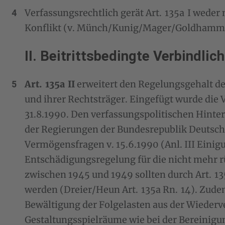
Verfassungsrechtlich gerät Art. 135a I weder mi
Konflikt (v. Münch/Kunig/Mager/Goldhammer 
II. Beitrittsbedingte Verbindlic
Art. 135a II
erweitert den Regelungsgehalt de
und ihrer Rechtsträger. Eingefügt wurde die V
31.8.1990. Den verfassungspolitischen Hinte
der Regierungen der Bundesrepublik Deutsch
Vermögensfragen v. 15.6.1990 (Anl. III Einigun
Entschädigungsregelung für die nicht mehr
zwischen 1945 und 1949 sollten durch Art. 13
werden (Dreier/Heun Art. 135a Rn. 14). Zudem
Bewältigung der Folgelasten aus der Wiederve
Gestaltungsspielräume wie bei der Bereinigun