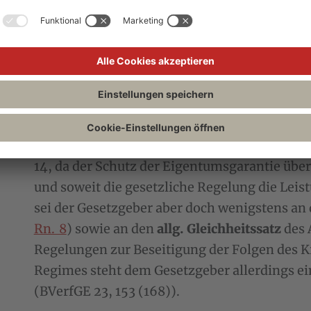
Art. 134 IV, 135 V ergibt.
Bei der
Ausfüllung seiner Regelungsbefugni
Spielraum
zu, der nach dem Wortlaut bis hin
kann. Allerdings sind der Gestaltungsfreihei
Grenzen gesetzt. So muss der Gesetzgeber d
Forderungen gegen das Reich nach Maßgabe 
23, 153 (166)). Zur Begründung beruft sich da
14, da der Schutz der Eigentumsgarantie üb
und soweit die gesetzliche Regelung die Lei
sei der Gesetzgeber aber doch wenigstens an d
Rn. 8
) sowie an den
allg. Gleichheitssatz
des A
Regelungen zur Beseitigung der Folgen des
Regimes steht dem Gesetzgeber allerdings ei
(BVerfGE 23, 153 (168)).