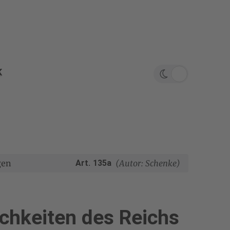
K
Theme wech
gen
Art. 135a
(Autor: Schenke)
ichkeiten des Reichs