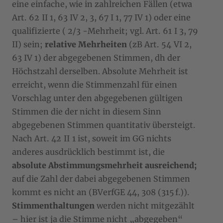
eine einfache, wie in zahlreichen Fällen (etwa
Art. 62 II 1, 63 IV 2, 3, 67 I 1, 77 IV 1) oder eine
qualifizierte (
2/3
-Mehrheit; vgl. Art. 61 I 3, 79
II) sein;
relative Mehrheiten
(zB Art. 54 VI 2,
63 IV 1) der abgegebenen Stimmen, dh der
Höchstzahl derselben. Absolute Mehrheit ist
erreicht, wenn die Stimmenzahl für einen
Vorschlag unter den abgegebenen gültigen
Stimmen die der nicht in diesem Sinn
abgegebenen Stimmen quantitativ übersteigt.
Nach Art. 42 II 1 ist, soweit im GG nichts
anderes ausdrücklich bestimmt ist, die
absolute Abstimmungsmehrheit ausreichend;
auf die Zahl der dabei abgegebenen Stimmen
kommt es nicht an (BVerfGE 44, 308 (315 f.)).
Stimmenthaltungen
werden nicht mitgezählt
– hier ist ja die Stimme nicht „abgegeben“