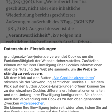
75, 384 (390)). Ein „Weiterberichten“ ist
geschützt, nicht aber eine inhaltliche
Wiederholung berichtsgeschützter
Äußerungen außerhalb des BTags (BGH NJW
1981, 2118). Ausgeschlossen ist die
„Verantwortlichkeit“,
iSv Folgen mit
rechtlichen Nachteilen nach Straf-, Privat-
sowie öffentlichem Dienst-, insbes. auch nach
Presserecht.
Gegendarstellungen
können
verlangt werden, da sie keine „Sanktion“
darstellen und der Wahrheitsermittlung
dienen. Im Strafrecht wird Art. 42 III teils als
Strafausschließungs-, teils als
Rechtfertigungsgrund angesehen (vgl.
MKS/Achterberg/Schulte Art. 42 Rn. 54).