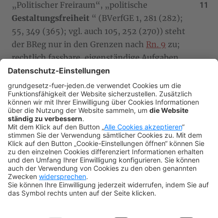
„Politischer Freiraum“, „politische
Gestaltungsfreiheit
“ (BVerfGE 1, 281 (282);
55, 349 (365); vgl. auch 105, 252 (270)) steht
der BReg nur in den Grenzen nach
Rn. 9
zu;
rechtlich fassbare, eigenständige Aufgaben
und/oder Befugnisse lassen sich allein aus
jenen Begriffen nicht entwickeln. Sie sollten,
ebenso wie das für die BReg immer wieder
verwendete Wort
„Staatsleitung“
(BVerfGE 11,
77 (85); 26, 338 (395 f.); 105, 252 (270); 105,
279 (301)), generell vermieden werden;
staatsleitend wird jedenfalls auch der
Gesetzgeber, ja das BVerfG tätig.
VI. Die Bundesregierung
Zurück
Weite
(Autor: Leisner)
Art. 62