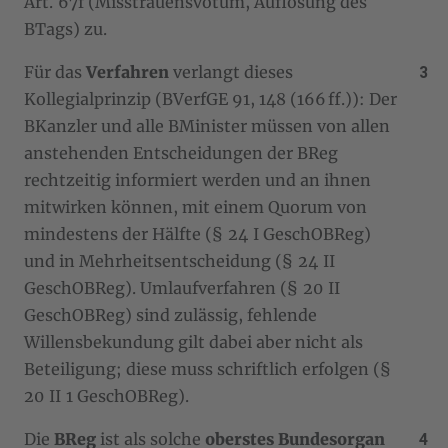
Art. 67f (Misstrauensvotum, Auflösung des
BTags) zu.
Für das
Verfahren
verlangt dieses
Kollegialprinzip (BVerfGE 91, 148 (166 ff.)): Der
BKanzler und alle BMinister müssen von allen
anstehenden Entscheidungen der BReg
rechtzeitig informiert werden und an ihnen
mitwirken können, mit einem Quorum von
mindestens der Hälfte (§ 24 I GeschOBReg)
und in Mehrheitsentscheidung (§ 24 II
GeschOBReg). Umlaufverfahren (§ 20 II
GeschOBReg) sind zulässig, fehlende
Willensbekundung gilt dabei aber nicht als
Beteiligung; diese muss schriftlich erfolgen (§
20 II 1 GeschOBReg).
Die
BReg
ist als solche
oberstes Bundesorgan