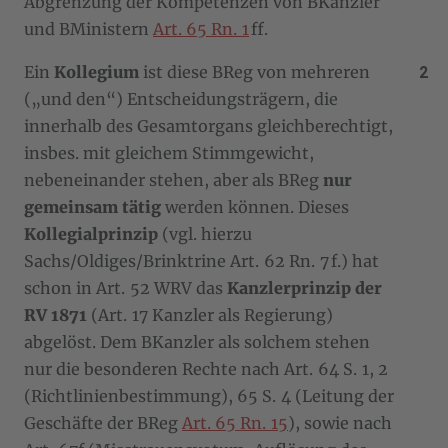
Abgrenzung der Kompetenzen von BKanzler
und BMinistern
Art. 65 Rn. 1
ff.
Ein
Kollegium
ist diese BReg von mehreren
(„und den“) Entscheidungsträgern, die
innerhalb des Gesamtorgans gleichberechtigt,
insbes. mit gleichem Stimmgewicht,
nebeneinander stehen, aber als BReg
nur
gemeinsam tätig
werden können. Dieses
Kollegialprinzip
(vgl. hierzu
Sachs/Oldiges/Brinktrine Art. 62 Rn. 7 f.) hat
schon in Art. 52 WRV das
Kanzlerprinzip der
RV 1871
(Art. 17 Kanzler als Regierung)
abgelöst. Dem BKanzler als solchem stehen
nur die besonderen Rechte nach Art. 64 S. 1, 2
(Richtlinienbestimmung), 65 S. 4 (Leitung der
Geschäfte der BReg
Art. 65 Rn. 15
), sowie nach