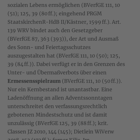
sozialen Lebens ermöglichen (BVerfGE 111, 10
(51); 125, 39 (80 ff.); eingehend PRGM
StaatskirchenR-HdB II/Kästner, 1599 ff.). Art.
139 WRV bindet auch den Gesetzgeber
(BVerfGE 87, 363 (393)), der Art und Ausmaß
des Sonn- und Feiertagsschutzes
auszugestalten hat (BVerfGE 111, 10 (50); 125,
39 (84 ff.)). Dabei verfügt er in den Grenzen des
Unter- und Übermaßverbots über einen
Ermessensspielraum
(BVerfGE 111, 10 (50 ff.)).
Nur ein Kernbestand ist unantastbar. Eine
Ladenöffnung an allen Adventssonntagen
unterschreitet den verfassungsrechtlich
gebotenen Mindestschutz und ist damit
unzulässig (BVerfGE 125, 39 (88 ff.); krit.
Classen JZ 2010, 144 (145); Dietlein WiVerw
2018, 153 (173 ff.); ferner Kilic, Im