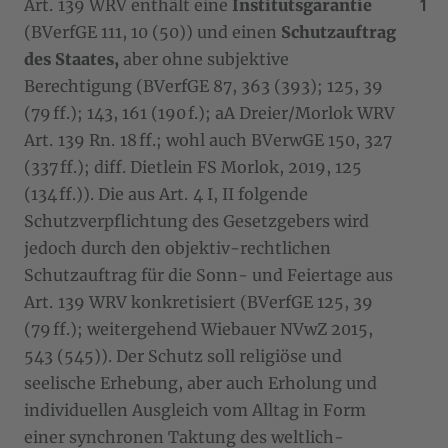
Art. 139 WRV enthält eine
Institutsgarantie
(BVerfGE 111, 10 (50)) und einen
Schutzauftrag
des Staates,
aber ohne subjektive
Berechtigung (BVerfGE 87, 363 (393); 125, 39
(79 ff.); 143, 161 (190 f.); aA Dreier/Morlok WRV
Art. 139 Rn. 18 ff.; wohl auch BVerwGE 150, 327
(337 ff.); diff. Dietlein FS Morlok, 2019, 125
(134 ff.)). Die aus Art. 4 I, II folgende
Schutzverpflichtung des Gesetzgebers wird
jedoch durch den objektiv-rechtlichen
Schutzauftrag für die Sonn- und Feiertage aus
Art. 139 WRV konkretisiert (BVerfGE 125, 39
(79 ff.); weitergehend Wiebauer NVwZ 2015,
543 (545)). Der Schutz soll religiöse und
seelische Erhebung, aber auch Erholung und
individuellen Ausgleich vom Alltag in Form
einer synchronen Taktung des weltlich-