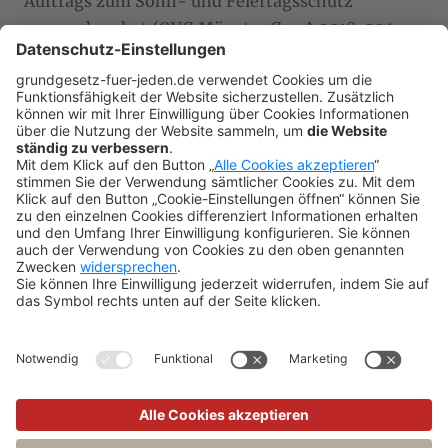
Auftrags zum Sonn- und Feiertagsschutz
vorzusehen hat (OVG Münster GewA 2018, 304
(305)). Zu einer muslimischen
Beschneidungsfeier am Karfreitag vgl. OVG
NRW DVBl 2015, 721 (721 f.); OVG Münster
GewA 2018, 304 (305); zur Öffnung des
Lebensmittelladens eines islamischen
Gemeindezentrums an Sonn- und Feiertagen
vgl. VG Freiburg BeckRS 2018, 4187 Rn. 37.
XI. Übergangs- und
Schlußbestimmungen
Zurück
Weite
(Autorin: Schmahl)
Art. 139 WRV
Impressum
//
Datenschutz
//
Privatsphäre-Einstellungen